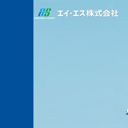
コ
ナ
ン
ビ
テ
ゲ
ン
ー
ツ
シ
へ
ョ
ス
ン
キ
に
ッ
移
プ
動