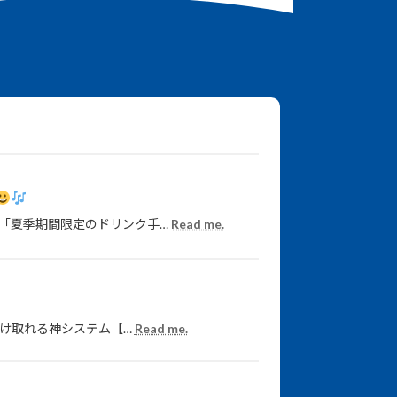
「夏季期間限定のドリンク手…
Read me.
受け取れる神システム【…
Read me.